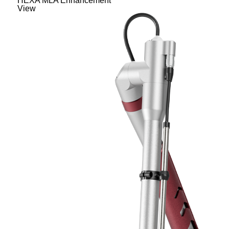
HEXA MLA Enhancement
View