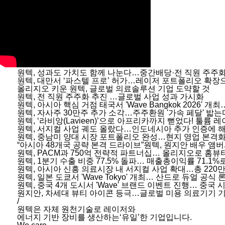
원텍, 성과도 가치도 함께 나눈다…중간배당·전 직원 주주화
원텍, 대만서 ‘파스텔 프로’ 허가…레이저 포트폴리오 확장
올리지오 키운 원텍, 글로벌 의료솔루션 기업 도약할 것
원텍, 전 직원 주주화 추진 …글로벌 사업 성과 가시화
원텍, 아시아 핵심 거점 태국서 'Wave Bangkok 2026' 
원텍, 자사주 30만주 추가 소각…주주환원 '가속 페달' 밟는
원텍, ‘라비앙(Lavieen)’으로 아프리카까지 뻗었다! 툴륨 
원텍, 서지컬 사업 궤도 올랐다…인도네시아 추가 인증에 해
원텍, 중남미 양대 시장 포트폴리오 완성…현지 영업 본격
“아시아 48개국 공략 본격 드라이브”원텍, 원지안 배우 앰
원텍, PACM과 750억 전략적 파트너십… 올리지오로 홈
원텍, 1분기 수출 비중 77.5% 돌파… 매출총이익률 71.1%
원텍, 아시아 신흥 의료시장 내 서지컬 사업 확대…총 220만
원텍, 일본 도쿄서 'Wave Tokyo' 개최… 산드로 듀얼 공식 
원텍, 중국 4개 도시서 'Wave' 브랜드 이벤트 진행… 중국 
원지안, 차세대 뷰티 아이콘 등극…글로벌 미용 의료기기 기
/
원텍은 자체 원천기술로 레이저와
에너지 기반 장비를 생산하는‘유일’한 기업입니다.