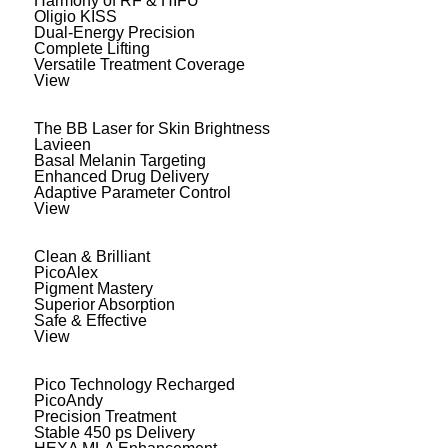
Harmony of RF & HIFU
Oligio KISS
Dual-Energy Precision
Complete Lifting
Versatile Treatment Coverage
View
The BB Laser for Skin Brightness
Lavieen
Basal Melanin Targeting
Enhanced Drug Delivery
Adaptive Parameter Control
View
Clean & Brilliant
PicoAlex
Pigment Mastery
Superior Absorption
Safe & Effective
View
Pico Technology Recharged
PicoAndy
Precision Treatment
Stable 450 ps Delivery