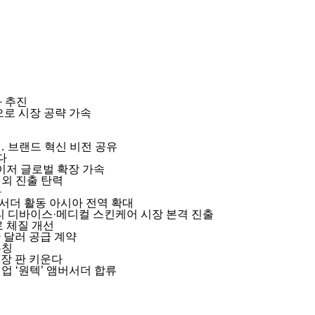
 추진
으로 시장 공략 가속
개최… 브랜드 혁신 비전 공유
다
레이저 글로벌 확장 가속
외 진출 탄력
화
버서더 활동 아시아 전역 확대
뷰티 디바이스·메디컬 스킨케어 시장 본격 진출
로 체질 개선
 달러 공급 계약
론칭
시장 판 키운다
업 ‘원텍’ 앰버서더 합류