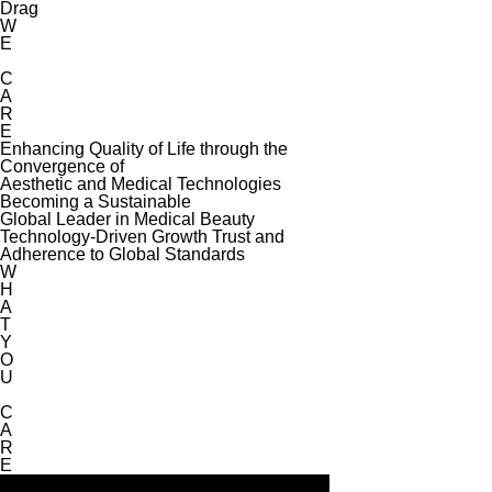
Drag
W
E
C
A
R
E
Enhancing Quality of Life through the
Convergence of
Aesthetic and Medical Technologies
Becoming a Sustainable
Global Leader in Medical Beauty
Technology-Driven Growth Trust and
Adherence to Global Standards
W
H
A
T
Y
O
U
C
A
R
E