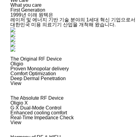
We care
What you care
First Generation
1999년 이래 원텍은
레이저 및 에너지 기반 기술 분야의
1세대 혁신 기업으로서
대한민국 미용 의료기기 산업을
개척해 왔습니다.
The Original RF Device
Oligio
Proven Monopolar delivery
Comfort Optimization
Deep Dermal Penetration
View
The Absolute RF Device
Oligio X
G·X Dual-Mode Control
Enhanced cooling comfort
Real-Time Impedance Check
View