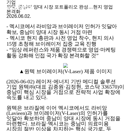
기업
원텍, 중남미 양대 시장 포트폴리오 완성…현지 영업
KOR
본격화
2026.06.02.
ABOUT
PRODUCTS
-
멕시코에서 라비앙과 브이레이저 인허가 잇달아
확보, 중남미 양대 시장 동시 거점 마련
NEWS
-
멕시코 현지 총판과 사전 영업 착수, 현지 의사
SUPPORT
15명 초청해 브이레이저 집중 교육 진행
- “
임상 레퍼런스와 제품 경쟁력으로 영업·마케팅
활동 강화해 인접 국가 확장 본격화할 것”
▲원텍 브이레이저(V-Laser) 제품 이미지
(2026-06-02) 레이저·에너지 기반 메디컬 솔루션
기업 원텍㈜(대표 김종원·김정현, 코스닥 336570)이
중남미 핵심 시장을 거점으로 전략적 사업 확장에
속도를 내고 있다.
원텍은 브라질에 이어 멕시코에서도 라비앙
(Lavieen)과 브이레이저(V-Laser)의 인허가를
잇달아 확보하며 중남미 양대 시장에 동시 거점을
마련했다. 브라질·멕시코는 중남미 의료미용
시장의 절반 이상을 차지하는 핵심 국가로, 두