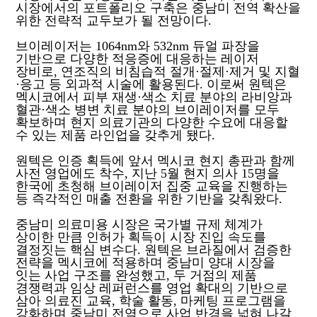
시장에서의 포트폴리오 구축은 중남미 전역 확산을
위한 전략적 교두보가 될 전망이다.
브이레이저는 1064nm와 532nm 듀얼 파장을
기반으로 다양한 적응증에 대응하는 레이저
장비로, 연조직의 비침습적 절개·절제·제거 및 지혈
·응고 등 외과적 시술에 활용된다. 이로써 원텍은
멕시코에서 피부 재생·색소 치료 분야의 라비앙과
혈관·색소 병변 치료 분야의 브이레이저를 모두
확보하며 현지 의료기관의 다양한 수요에 대응할
수 있는 제품 라인업을 갖추게 됐다.
원텍은 인증 획득에 앞서 멕시코 현지 총판과 함께
사전 영업에도 착수, 지난 5월 현지 의사 15명을
한국에 초청해 브이레이저 집중 교육을 진행하는
등 즉각적인 매출 전환을 위한 기반을 갖춰왔다.
중남미 의료미용 시장은 국가별 규제 체계가
상이한 만큼 인허가 획득이 시장 진입 속도를
결정짓는 핵심 변수다. 원텍은 브라질에서 검증한
전략을 멕시코에 적용하며 중남미 양대 시장을
잇는 사업 구조를 완성했고, 두 거점의 제품
경쟁력과 임상 레퍼런스를 영업 확대의 기반으로
삼아 의료진 교육, 학술 활동, 마케팅 프로그램을
강화하며 중남미 전역으로 사업 반경을 넓혀 나갈