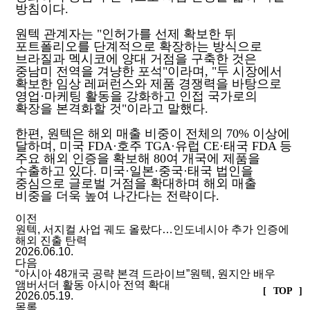
방침이다.
원텍 관계자는 "인허가를 선제 확보한 뒤
포트폴리오를 단계적으로 확장하는 방식으로
브라질과 멕시코에 양대 거점을 구축한 것은
중남미 전역을 겨냥한 포석"이라며, "두 시장에서
확보한 임상 레퍼런스와 제품 경쟁력을 바탕으로
영업·마케팅 활동을 강화하고 인접 국가로의
확장을 본격화할 것"이라고 말했다.
한편, 원텍은 해외 매출 비중이 전체의 70% 이상에
달하며, 미국 FDA·호주 TGA·유럽 CE·태국 FDA 등
주요 해외 인증을 확보해 80여 개국에 제품을
수출하고 있다. 미국·일본·중국·태국 법인을
중심으로 글로벌 거점을 확대하며 해외 매출
비중을 더욱 높여 나간다는 전략이다.
이전
원텍, 서지컬 사업 궤도 올랐다…인도네시아 추가 인증에
해외 진출 탄력
2026.06.10.
다음
“아시아 48개국 공략 본격 드라이브”원텍, 원지안 배우
앰버서더 활동 아시아 전역 확대
[ TOP ]
2026.05.19.
목록