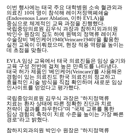
이번 행사에는 태국 주요 대학병원 소속 혈관외과
의료진 10여 명이 참석해 레이저정맥폐쇄술
(Endovenous Laser Ablation, 이하 EVLA)을
중심으로 체계적인 교육 과정을 진행했다.
국립중앙의료원 김우식 과장과 참하지외과의원
박인수 원장의 집도 하에 원텍의 정맥류 레이저
수술장비 '베인케어1940(Veincare1940)'을 활용한
실전 교육이 이뤄졌으며, 현장 적용 역량을 높이는
데 초점을 맞췄다.
EVLA 임상 교육에서 태국 의료진들은 임상 술기와
교육 구성 전반에 걸쳐 높은 만족도를 나타냈다.
태국 허가 제품인 '베인케어(Veincare)'를 사용해온
경험이 있는 의료진도 한국 의료진의 정교하고
효율적인 시술 방식을 직접 확인하며 새로운 임상
인사이트를 얻었다고 평가했다.
국립중앙의료원 김우식 과장은 "하지정맥류
치료는 환자 상태에 따른 정확한 진단과 치료
전략이 결과를 좌우한다"며 "국제 교류를 통한
임상 경험의 축적이 치료 수준을 높이는 가장 빠른
경로"라고 밝혔다.
참하지외과의원 박인수 원장은 "하지정맥류