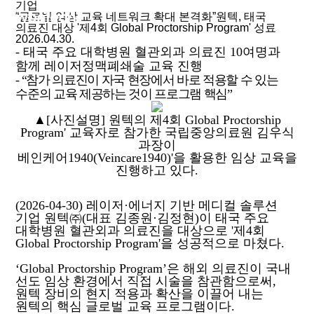
기업
“글로벌 임상 교육 네트워크 확대 본격화”원텍, 태국
KOR
의료진 대상 '제4회 Global Proctorship Program' 성료
2026.04.30.
ABOUT
-
태국 주요 대학병원 혈관외과 의료진 10여명과
PRODUCTS
함께 레이저정맥폐쇄술 교육 진행
NEWS
- “
참가 의료진이 자국 현장에서 바로 적용할 수 있는
수준의 교육 제공하는 것이 프로그램 핵심”
SUPPORT
▲[사진설명] 원텍의 제4회 Global Proctorship
Program' 교육자로 참가한 국립중앙의료원 김우식
과장이
베인케어1940(Veincare1940)'을 활용한 임상 교육을
진행하고 있다.
(2026-04-30) 레이저·에너지 기반 메디컬 솔루션
기업 원텍㈜(대표 김종원·김정현)이 태국 주요
대학병원 혈관외과 의료진을 대상으로 '제4회
Global Proctorship Program'을 성공적으로 마쳤다.
‘Global Proctorship Program’은 해외 의료진이 국내
선도 임상 환경에서 직접 시술을 참관함으로써,
원텍 장비의 현지 적용과 확산을 이끌어 내는
원텍의 핵심 글로벌 교육 프로그램이다.