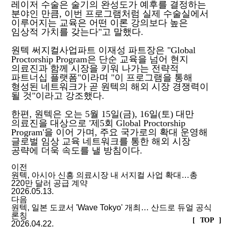
레이저 수술은 술기의 완성도가 예후를 결정하는
분야인 만큼, 이번 프로그램처럼 실제 수술실에서
이루어지는 교육은 어떤 이론 강의보다 높은
임상적 가치를 갖는다"고 말했다.
원텍 써지컬사업파트 이재성 파트장은 "Global
Proctorship Program은 단순 교육을 넘어 현지
의료진과 함께 시장을 키워 나가는 전략적
파트너십 플랫폼"이라며 "이 프로그램을 통해
형성된 네트워크가 곧 원텍의 해외 시장 경쟁력이
될 것"이라고 강조했다.
한편, 원텍은 오는 5월 15일(금), 16일(토) 대만
의료진을 대상으로 '제5회 Global Proctorship
Program'을 이어 가며, 주요 국가로의 확대 운영해
글로벌 임상 교육 네트워크를 통한 해외 시장
공략에 더욱 속도를 낼 방침이다.
이전
원텍, 아시아 신흥 의료시장 내 서지컬 사업 확대…총
220만 달러 공급 계약
2026.05.13.
다음
원텍, 일본 도쿄서 'Wave Tokyo' 개최… 산드로 듀얼 공식
론칭
[ TOP ]
2026.04.22.