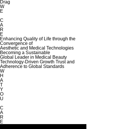
Drag
W
E
C
A
R
E
Enhancing Quality of Life through the
Convergence of
Aesthetic and Medical Technologies
Becoming a Sustainable
Global Leader in Medical Beauty
Technology-Driven Growth Trust and
Adherence to Global Standards
W
H
A
T
Y
O
U
C
A
R
E