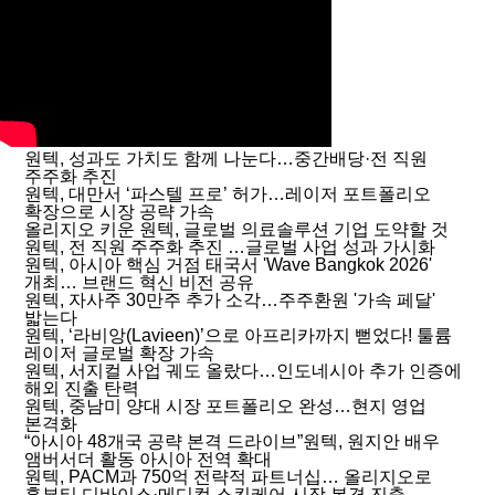
원텍, 성과도 가치도 함께 나눈다…중간배당·전 직원
주주화 추진
원텍, 대만서 ‘파스텔 프로’ 허가…레이저 포트폴리오
확장으로 시장 공략 가속
올리지오 키운 원텍, 글로벌 의료솔루션 기업 도약할 것
원텍, 전 직원 주주화 추진 …글로벌 사업 성과 가시화
원텍, 아시아 핵심 거점 태국서 'Wave Bangkok 2026'
개최… 브랜드 혁신 비전 공유
원텍, 자사주 30만주 추가 소각…주주환원 '가속 페달'
밟는다
원텍, ‘라비앙(Lavieen)’으로 아프리카까지 뻗었다! 툴륨
레이저 글로벌 확장 가속
원텍, 서지컬 사업 궤도 올랐다…인도네시아 추가 인증에
해외 진출 탄력
원텍, 중남미 양대 시장 포트폴리오 완성…현지 영업
본격화
“아시아 48개국 공략 본격 드라이브”원텍, 원지안 배우
앰버서더 활동 아시아 전역 확대
원텍, PACM과 750억 전략적 파트너십… 올리지오로
홈뷰티 디바이스·메디컬 스킨케어 시장 본격 진출