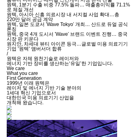
원텍, 1분기 수출 비중 77.5% 돌파… 매출총이익률 71.1%
로 체질 개선
원텍, 아시아 신흥 의료시장 내 서지컬 사업 확대…총
220만 달러 공급 계약
원텍, 일본 도쿄서 'Wave Tokyo' 개최… 산드로 듀얼 공식
론칭
원텍, 중국 4개 도시서 'Wave' 브랜드 이벤트 진행… 중국
시장 판 키운다
원지안, 차세대 뷰티 아이콘 등극…글로벌 미용 의료기기
기업 ‘원텍’ 앰버서더 합류
/
원텍은 자체 원천기술로 레이저와
에너지 기반 장비를 생산하는‘유일’한 기업입니다.
We care
What you care
First Generation
1999년 이래 원텍은
레이저 및 에너지 기반 기술 분야의
1세대 혁신 기업으로서
대한민국 미용 의료기기 산업을
개척해 왔습니다.