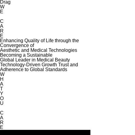
Drag
W
E
C
A
R
E
Enhancing Quality of Life through the
Convergence of
Aesthetic and Medical Technologies
Becoming a Sustainable
Global Leader in Medical Beauty
Technology-Driven Growth Trust and
Adherence to Global Standards
W
H
A
T
Y
O
U
C
A
R
E