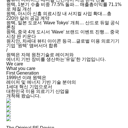
원텍, 1분기 수출 비중 77.5% 돌파… 매출총이익률 71.1%
로 체질 개선
원텍, 아시아 신흥 의료시장 내 서지컬 사업 확대…총
220만 달러 공급 계약
원텍, 일본 도쿄서 'Wave Tokyo' 개최… 산드로 듀얼 공식
론칭
원텍, 중국 4개 도시서 'Wave' 브랜드 이벤트 진행… 중국
시장 판 키운다
원지안, 차세대 뷰티 아이콘 등극…글로벌 미용 의료기기
기업 ‘원텍’ 앰버서더 합류
/
원텍은 자체 원천기술로 레이저와
에너지 기반 장비를 생산하는‘유일’한 기업입니다.
We care
What you care
First Generation
1999년 이래 원텍은
레이저 및 에너지 기반 기술 분야의
1세대 혁신 기업으로서
대한민국 미용 의료기기 산업을
개척해 왔습니다.
The Original RF Device