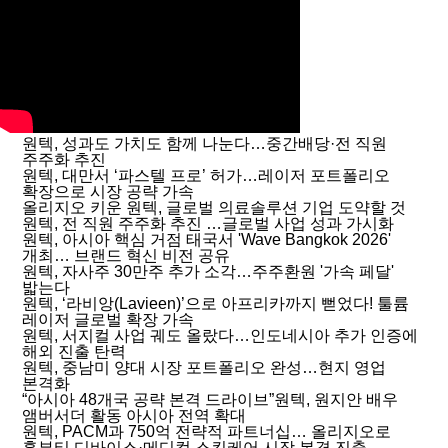
원텍, 성과도 가치도 함께 나눈다…중간배당·전 직원
주주화 추진
원텍, 대만서 ‘파스텔 프로’ 허가…레이저 포트폴리오
확장으로 시장 공략 가속
올리지오 키운 원텍, 글로벌 의료솔루션 기업 도약할 것
원텍, 전 직원 주주화 추진 …글로벌 사업 성과 가시화
원텍, 아시아 핵심 거점 태국서 'Wave Bangkok 2026'
개최… 브랜드 혁신 비전 공유
원텍, 자사주 30만주 추가 소각…주주환원 '가속 페달'
밟는다
원텍, ‘라비앙(Lavieen)’으로 아프리카까지 뻗었다! 툴륨
레이저 글로벌 확장 가속
원텍, 서지컬 사업 궤도 올랐다…인도네시아 추가 인증에
해외 진출 탄력
원텍, 중남미 양대 시장 포트폴리오 완성…현지 영업
본격화
“아시아 48개국 공략 본격 드라이브”원텍, 원지안 배우
앰버서더 활동 아시아 전역 확대
원텍, PACM과 750억 전략적 파트너십… 올리지오로
홈뷰티 디바이스·메디컬 스킨케어 시장 본격 진출