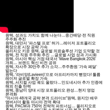
원텍, 성과도 가치도 함께 나눈다…중간배당·전 직원
주주화 추진
원텍, 대만서 ‘파스텔 프로’ 허가…레이저 포트폴리오
확장으로 시장 공략 가속
올리지오 키운 원텍, 글로벌 의료솔루션 기업 도약할 것
원텍, 전 직원 주주화 추진 …글로벌 사업 성과 가시화
원텍, 아시아 핵심 거점 태국서 'Wave Bangkok 2026'
개최… 브랜드 혁신 비전 공유
원텍, 자사주 30만주 추가 소각…주주환원 '가속 페달'
밟는다
원텍, ‘라비앙(Lavieen)’으로 아프리카까지 뻗었다! 툴륨
레이저 글로벌 확장 가속
원텍, 서지컬 사업 궤도 올랐다…인도네시아 추가 인증에
해외 진출 탄력
원텍, 중남미 양대 시장 포트폴리오 완성…현지 영업
본격화
“아시아 48개국 공략 본격 드라이브”원텍, 원지안 배우
앰버서더 활동 아시아 전역 확대
원텍, PACM과 750억 전략적 파트너십… 올리지오로
홈뷰티 디바이스·메디컬 스킨케어 시장 본격 진출