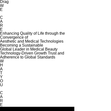
Drag
W
E
C
A
R
E
Enhancing Quality of Life through the
Convergence of
Aesthetic and Medical Technologies
Becoming a Sustainable
Global Leader in Medical Beauty
Technology-Driven Growth Trust and
Adherence to Global Standards
W
H
A
T
Y
O
U
C
A
R
E