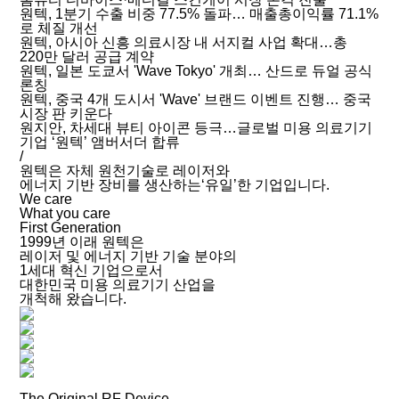
원텍, 1분기 수출 비중 77.5% 돌파… 매출총이익률 71.1%
로 체질 개선
원텍, 아시아 신흥 의료시장 내 서지컬 사업 확대…총
220만 달러 공급 계약
원텍, 일본 도쿄서 'Wave Tokyo' 개최… 산드로 듀얼 공식
론칭
원텍, 중국 4개 도시서 'Wave' 브랜드 이벤트 진행… 중국
시장 판 키운다
원지안, 차세대 뷰티 아이콘 등극…글로벌 미용 의료기기
기업 ‘원텍’ 앰버서더 합류
/
원텍은 자체 원천기술로 레이저와
에너지 기반 장비를 생산하는‘유일’한 기업입니다.
We care
What you care
First Generation
1999년 이래 원텍은
레이저 및 에너지 기반 기술 분야의
1세대 혁신 기업으로서
대한민국 미용 의료기기 산업을
개척해 왔습니다.
The Original RF Device