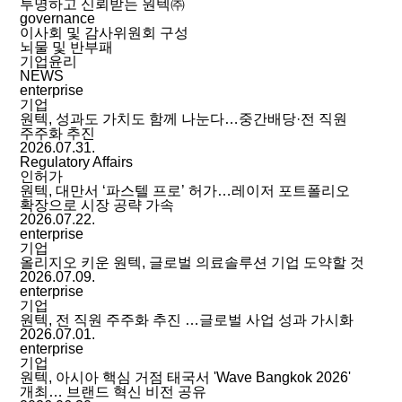
투명하고 신뢰받는 원텍㈜
governance
이사회 및 감사위원회 구성
뇌물 및 반부패
기업윤리
NEWS
enterprise
기업
원텍, 성과도 가치도 함께 나눈다…중간배당·전 직원
주주화 추진
2026.07.31.
Regulatory Affairs
인허가
원텍, 대만서 ‘파스텔 프로’ 허가…레이저 포트폴리오
확장으로 시장 공략 가속
2026.07.22.
enterprise
기업
올리지오 키운 원텍, 글로벌 의료솔루션 기업 도약할 것
2026.07.09.
enterprise
기업
원텍, 전 직원 주주화 추진 …글로벌 사업 성과 가시화
2026.07.01.
enterprise
기업
원텍, 아시아 핵심 거점 태국서 'Wave Bangkok 2026'
개최… 브랜드 혁신 비전 공유