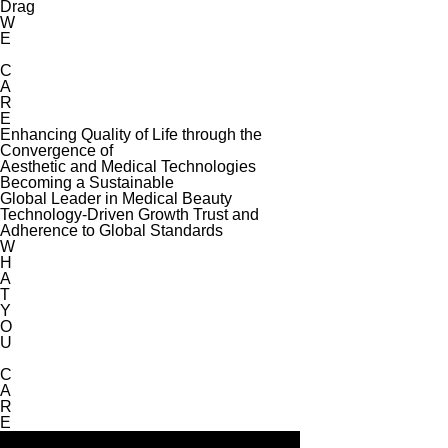
Drag
W
E
C
A
R
E
Enhancing Quality of Life through the
Convergence of
Aesthetic and Medical Technologies
Becoming a Sustainable
Global Leader in Medical Beauty
Technology-Driven Growth Trust and
Adherence to Global Standards
W
H
A
T
Y
O
U
C
A
R
E