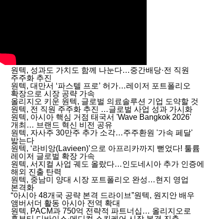
원텍, 성과도 가치도 함께 나눈다…중간배당·전 직원
주주화 추진
원텍, 대만서 ‘파스텔 프로’ 허가…레이저 포트폴리오
확장으로 시장 공략 가속
올리지오 키운 원텍, 글로벌 의료솔루션 기업 도약할 것
원텍, 전 직원 주주화 추진 …글로벌 사업 성과 가시화
원텍, 아시아 핵심 거점 태국서 'Wave Bangkok 2026'
개최… 브랜드 혁신 비전 공유
원텍, 자사주 30만주 추가 소각…주주환원 '가속 페달'
밟는다
원텍, ‘라비앙(Lavieen)’으로 아프리카까지 뻗었다! 툴륨
레이저 글로벌 확장 가속
원텍, 서지컬 사업 궤도 올랐다…인도네시아 추가 인증에
해외 진출 탄력
원텍, 중남미 양대 시장 포트폴리오 완성…현지 영업
본격화
“아시아 48개국 공략 본격 드라이브”원텍, 원지안 배우
앰버서더 활동 아시아 전역 확대
원텍, PACM과 750억 전략적 파트너십… 올리지오로
홈뷰티 디바이스·메디컬 스킨케어 시장 본격 진출