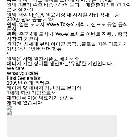
원텍, 1분기 수출 비중 77.5% 돌파… 매출총이익률 71.1%
로 체질 개선
원텍, 아시아 신흥 의료시장 내 서지컬 사업 확대…총
220만 달러 공급 계약
원텍, 일본 도쿄서 'Wave Tokyo' 개최… 산드로 듀얼 공식
론칭
원텍, 중국 4개 도시서 'Wave' 브랜드 이벤트 진행… 중국
시장 판 키운다
원지안, 차세대 뷰티 아이콘 등극…글로벌 미용 의료기기
기업 ‘원텍’ 앰버서더 합류
/
원텍은 자체 원천기술로 레이저와
에너지 기반 장비를 생산하는‘유일’한 기업입니다.
We care
What you care
First Generation
1999년 이래 원텍은
레이저 및 에너지 기반 기술 분야의
1세대 혁신 기업으로서
대한민국 미용 의료기기 산업을
개척해 왔습니다.