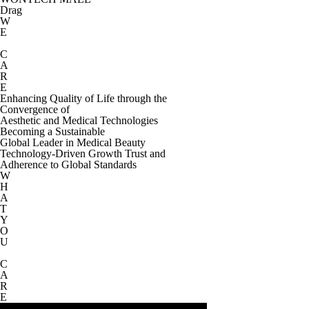
Drag
W
E
C
A
R
E
Enhancing Quality of Life through the
Convergence of
Aesthetic and Medical Technologies
Becoming a Sustainable
Global Leader in Medical Beauty
Technology-Driven Growth Trust and
Adherence to Global Standards
W
H
A
T
Y
O
U
C
A
R
E