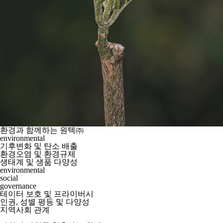
환경과 함께하는 원텍㈜
environmental
기후변화 및 탄소 배출
환경오염 및 환경규제
생태계 및 생품 다양성
environmental
social
governance
테이터 보호 및 프라이버시
인권, 성별 평등 및 다양성
지역사회 관계