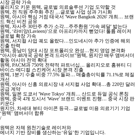
시장 공략 가속
올리지오 키운 원텍, 글로벌 의료솔루션 기업 도약할 것
원텍, 전 직원 주주화 추진 …글로벌 사업 성과 가시화
원텍, 아시아 핵심 거점 태국서 'Wave Bangkok 2026' 개최… 브랜
드 혁신 비전 공유
원텍, 자사주 30만주 추가 소각…주주환원 '가속 페달' 밟는다
원텍, ‘라비앙(Lavieen)’으로 아프리카까지 뻗었다! 툴륨 레이저
글로벌 확장 가속
원텍, 서지컬 사업 궤도 올랐다…인도네시아 추가 인증에 해외
진출 탄력
원텍, 중남미 양대 시장 포트폴리오 완성…현지 영업 본격화
“아시아 48개국 공략 본격 드라이브”원텍, 원지안 배우 앰버서더
활동 아시아 전역 확대
원텍, PACM과 750억 전략적 파트너십… 올리지오로 홈뷰티 디
바이스·메디컬 스킨케어 시장 본격 진출
원텍, 1분기 수출 비중 77.5% 돌파… 매출총이익률 71.1%로 체질
개선
원텍, 아시아 신흥 의료시장 내 서지컬 사업 확대…총 220만 달러
공급 계약
원텍, 일본 도쿄서 'Wave Tokyo' 개최… 산드로 듀얼 공식 론칭
원텍, 중국 4개 도시서 'Wave' 브랜드 이벤트 진행… 중국 시장 판
키운다
원지안, 차세대 뷰티 아이콘 등극…글로벌 미용 의료기기 기업
‘원텍’ 앰버서더 합류
/
원텍은 자체 원천기술로 레이저와
에너지 기반 장비를 생산하는‘유일’한 기업입니다.