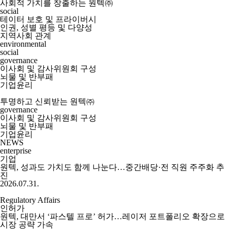
사회적 가치를 창출하는 원텍㈜
social
테이터 보호 및 프라이버시
인권, 성별 평등 및 다양성
지역사회 관계
environmental
social
governance
이사회 및 감사위원회 구성
뇌물 및 반부패
기업윤리
투명하고 신뢰받는 원텍㈜
governance
이사회 및 감사위원회 구성
뇌물 및 반부패
기업윤리
NEWS
enterprise
기업
원텍, 성과도 가치도 함께 나눈다…중간배당·전 직원 주주화 추
진
2026.07.31.
Regulatory Affairs
인허가
원텍, 대만서 ‘파스텔 프로’ 허가…레이저 포트폴리오 확장으로
시장 공략 가속