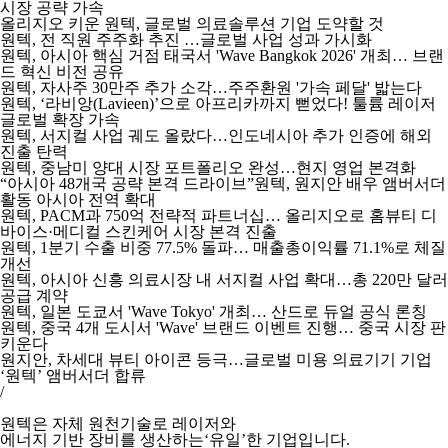
시장 공략 가속
올리지오 키운 원텍, 글로벌 의료솔루션 기업 도약할 것
원텍, 전 직원 주주화 추진 …글로벌 사업 성과 가시화
원텍, 아시아 핵심 거점 태국서 'Wave Bangkok 2026' 개최… 브랜
드 혁신 비전 공유
원텍, 자사주 30만주 추가 소각…주주환원 '가속 페달' 밟는다
원텍, ‘라비앙(Lavieen)’으로 아프리카까지 뻗었다! 툴륨 레이저
글로벌 확장 가속
원텍, 서지컬 사업 궤도 올랐다…인도네시아 추가 인증에 해외
진출 탄력
원텍, 중남미 양대 시장 포트폴리오 완성…현지 영업 본격화
“아시아 48개국 공략 본격 드라이브”원텍, 원지안 배우 앰버서더
활동 아시아 전역 확대
원텍, PACM과 750억 전략적 파트너십… 올리지오로 홈뷰티 디
바이스·메디컬 스킨케어 시장 본격 진출
원텍, 1분기 수출 비중 77.5% 돌파… 매출총이익률 71.1%로 체질
개선
원텍, 아시아 신흥 의료시장 내 서지컬 사업 확대…총 220만 달러
공급 계약
원텍, 일본 도쿄서 'Wave Tokyo' 개최… 산드로 듀얼 공식 론칭
원텍, 중국 4개 도시서 'Wave' 브랜드 이벤트 진행… 중국 시장 판
키운다
원지안, 차세대 뷰티 아이콘 등극…글로벌 미용 의료기기 기업
‘원텍’ 앰버서더 합류
/
원텍은 자체 원천기술로 레이저와
에너지 기반 장비를 생산하는‘유일’한 기업입니다.