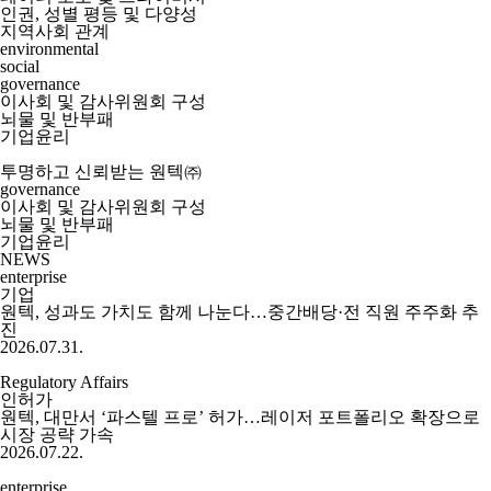
인권, 성별 평등 및 다양성
지역사회 관계
environmental
social
governance
이사회 및 감사위원회 구성
뇌물 및 반부패
기업윤리
투명하고 신뢰받는 원텍㈜
governance
이사회 및 감사위원회 구성
뇌물 및 반부패
기업윤리
NEWS
enterprise
기업
원텍, 성과도 가치도 함께 나눈다…중간배당·전 직원 주주화 추
진
2026.07.31.
Regulatory Affairs
인허가
원텍, 대만서 ‘파스텔 프로’ 허가…레이저 포트폴리오 확장으로
시장 공략 가속
2026.07.22.
enterprise