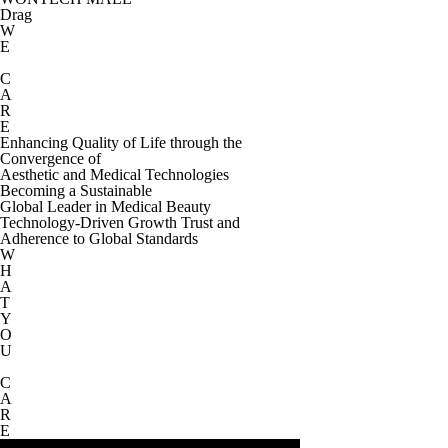
Drag
W
E
C
A
R
E
Enhancing Quality of Life through the
Convergence of
Aesthetic and Medical Technologies
Becoming a Sustainable
Global Leader in Medical Beauty
Technology-Driven Growth Trust and
Adherence to Global Standards
W
H
A
T
Y
O
U
C
A
R
E