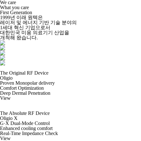
We care
What you care
First Generation
1999년 이래 원텍은
레이저 및 에너지 기반 기술 분야의
1세대 혁신 기업으로서
대한민국 미용 의료기기 산업을
개척해 왔습니다.
The Original RF Device
Oligio
Proven Monopolar delivery
Comfort Optimization
Deep Dermal Penetration
View
The Absolute RF Device
Oligio X
G·X Dual-Mode Control
Enhanced cooling comfort
Real-Time Impedance Check
View