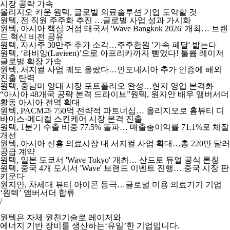
시장 공략 가속
올리지오 키운 원텍, 글로벌 의료솔루션 기업 도약할 것
원텍, 전 직원 주주화 추진 …글로벌 사업 성과 가시화
원텍, 아시아 핵심 거점 태국서 'Wave Bangkok 2026' 개최… 브랜
드 혁신 비전 공유
원텍, 자사주 30만주 추가 소각…주주환원 '가속 페달' 밟는다
원텍, ‘라비앙(Lavieen)’으로 아프리카까지 뻗었다! 툴륨 레이저
글로벌 확장 가속
원텍, 서지컬 사업 궤도 올랐다…인도네시아 추가 인증에 해외
진출 탄력
원텍, 중남미 양대 시장 포트폴리오 완성…현지 영업 본격화
“아시아 48개국 공략 본격 드라이브”원텍, 원지안 배우 앰버서더
활동 아시아 전역 확대
원텍, PACM과 750억 전략적 파트너십… 올리지오로 홈뷰티 디
바이스·메디컬 스킨케어 시장 본격 진출
원텍, 1분기 수출 비중 77.5% 돌파… 매출총이익률 71.1%로 체질
개선
원텍, 아시아 신흥 의료시장 내 서지컬 사업 확대…총 220만 달러
공급 계약
원텍, 일본 도쿄서 'Wave Tokyo' 개최… 산드로 듀얼 공식 론칭
원텍, 중국 4개 도시서 'Wave' 브랜드 이벤트 진행… 중국 시장 판
키운다
원지안, 차세대 뷰티 아이콘 등극…글로벌 미용 의료기기 기업
‘원텍’ 앰버서더 합류
/
원텍은 자체 원천기술로 레이저와
에너지 기반 장비를 생산하는‘유일’한 기업입니다.