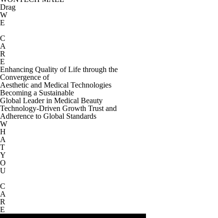
Drag
W
E
C
A
R
E
Enhancing Quality of Life through the
Convergence of
Aesthetic and Medical Technologies
Becoming a Sustainable
Global Leader in Medical Beauty
Technology-Driven Growth Trust and
Adherence to Global Standards
W
H
A
T
Y
O
U
C
A
R
E