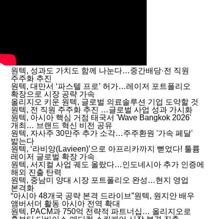
원텍, 성과도 가치도 함께 나눈다…중간배당·전 직원
주주화 추진
원텍, 대만서 ‘파스텔 프로’ 허가…레이저 포트폴리오
확장으로 시장 공략 가속
올리지오 키운 원텍, 글로벌 의료솔루션 기업 도약할 것
원텍, 전 직원 주주화 추진 …글로벌 사업 성과 가시화
원텍, 아시아 핵심 거점 태국서 'Wave Bangkok 2026'
개최… 브랜드 혁신 비전 공유
원텍, 자사주 30만주 추가 소각…주주환원 '가속 페달'
밟는다
원텍, ‘라비앙(Lavieen)’으로 아프리카까지 뻗었다! 툴륨
레이저 글로벌 확장 가속
원텍, 서지컬 사업 궤도 올랐다…인도네시아 추가 인증에
해외 진출 탄력
원텍, 중남미 양대 시장 포트폴리오 완성…현지 영업
본격화
“아시아 48개국 공략 본격 드라이브”원텍, 원지안 배우
앰버서더 활동 아시아 전역 확대
원텍, PACM과 750억 전략적 파트너십… 올리지오로