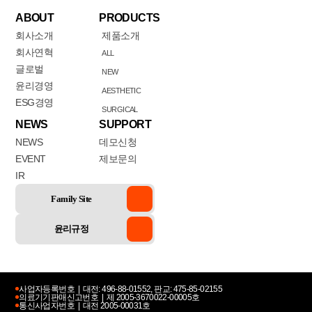
ABOUT
PRODUCTS
회사소개
제품소개
회사연혁
ALL
글로벌
NEW
윤리경영
AESTHETIC
ESG경영
SURGICAL
NEWS
SUPPORT
NEWS
데모신청
EVENT
제보문의
IR
Family Site
윤리규정
WONTECH MALL
사업자등록번호 |
대전: 496-88-01552, 판교: 475-85-02155
의료기기판매신고번호 |
제 2005-3670022-00005호
통신사업자번호 |
대전 2005-00031호