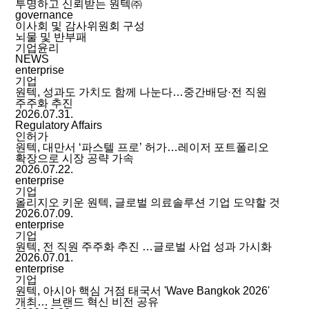
투명하고 신뢰받는 원텍㈜
governance
이사회 및 감사위원회 구성
뇌물 및 반부패
기업윤리
NEWS
enterprise
기업
원텍, 성과도 가치도 함께 나눈다…중간배당·전 직원
주주화 추진
2026.07.31.
Regulatory Affairs
인허가
원텍, 대만서 ‘파스텔 프로’ 허가…레이저 포트폴리오
확장으로 시장 공략 가속
2026.07.22.
enterprise
기업
올리지오 키운 원텍, 글로벌 의료솔루션 기업 도약할 것
2026.07.09.
enterprise
기업
원텍, 전 직원 주주화 추진 …글로벌 사업 성과 가시화
2026.07.01.
enterprise
기업
원텍, 아시아 핵심 거점 태국서 'Wave Bangkok 2026'
개최… 브랜드 혁신 비전 공유