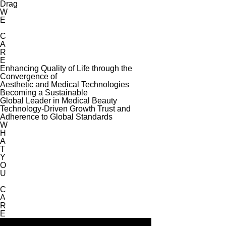
Drag
W
KOR
E
ABOUT
C
PRODUCTS
A
R
NEWS
E
SUPPORT
Enhancing Quality of Life through the
Convergence of
Aesthetic and Medical Technologies
Becoming a Sustainable
Global Leader in Medical Beauty
Technology-Driven Growth Trust and
Adherence to Global Standards
W
H
A
T
Y
O
U
C
A
R
E