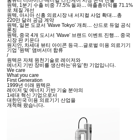
홈뷰티 디바이스·메디컬 스킨케어 시장 본격 진출
원텍, 1분기 수출 비중 77.5% 돌파… 매출총이익률 71.1%
로 체질 개선
원텍, 아시아 신흥 의료시장 내 서지컬 사업 확대…총
220만 달러 공급 계약
원텍, 일본 도쿄서 'Wave Tokyo' 개최… 산드로 듀얼 공식
론칭
원텍, 중국 4개 도시서 'Wave' 브랜드 이벤트 진행… 중국
시장 판 키운다
원지안, 차세대 뷰티 아이콘 등극…글로벌 미용 의료기기
기업 ‘원텍’ 앰버서더 합류
/
원텍은 자체 원천기술로 레이저와
에너지 기반 장비를 생산하는‘유일’한 기업입니다.
We care
What you care
First Generation
1999년 이래 원텍은
레이저 및 에너지 기반 기술 분야의
1세대 혁신 기업으로서
대한민국 미용 의료기기 산업을
개척해 왔습니다.