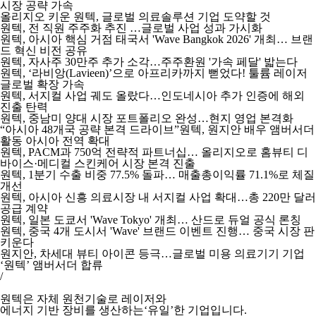
시장 공략 가속
올리지오 키운 원텍, 글로벌 의료솔루션 기업 도약할 것
원텍, 전 직원 주주화 추진 …글로벌 사업 성과 가시화
원텍, 아시아 핵심 거점 태국서 'Wave Bangkok 2026' 개최… 브랜
드 혁신 비전 공유
원텍, 자사주 30만주 추가 소각…주주환원 '가속 페달' 밟는다
원텍, ‘라비앙(Lavieen)’으로 아프리카까지 뻗었다! 툴륨 레이저
글로벌 확장 가속
원텍, 서지컬 사업 궤도 올랐다…인도네시아 추가 인증에 해외
진출 탄력
원텍, 중남미 양대 시장 포트폴리오 완성…현지 영업 본격화
“아시아 48개국 공략 본격 드라이브”원텍, 원지안 배우 앰버서더
활동 아시아 전역 확대
원텍, PACM과 750억 전략적 파트너십… 올리지오로 홈뷰티 디
바이스·메디컬 스킨케어 시장 본격 진출
원텍, 1분기 수출 비중 77.5% 돌파… 매출총이익률 71.1%로 체질
개선
원텍, 아시아 신흥 의료시장 내 서지컬 사업 확대…총 220만 달러
공급 계약
원텍, 일본 도쿄서 'Wave Tokyo' 개최… 산드로 듀얼 공식 론칭
원텍, 중국 4개 도시서 'Wave' 브랜드 이벤트 진행… 중국 시장 판
키운다
원지안, 차세대 뷰티 아이콘 등극…글로벌 미용 의료기기 기업
‘원텍’ 앰버서더 합류
/
원텍은 자체 원천기술로 레이저와
에너지 기반 장비를 생산하는‘유일’한 기업입니다.