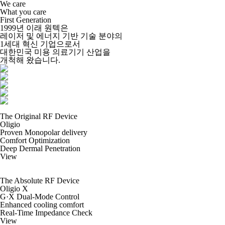
We care
What you care
First Generation
1999년 이래 원텍은
레이저 및 에너지 기반 기술 분야의
1세대 혁신 기업으로서
대한민국 미용 의료기기 산업을
개척해 왔습니다.
The Original RF Device
Oligio
Proven Monopolar delivery
Comfort Optimization
Deep Dermal Penetration
View
The Absolute RF Device
Oligio X
G·X Dual-Mode Control
Enhanced cooling comfort
Real-Time Impedance Check
View