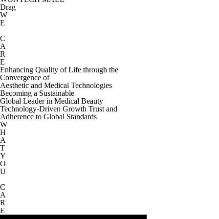
Drag
W
E
C
A
R
E
Enhancing Quality of Life through the
Convergence of
Aesthetic and Medical Technologies
Becoming a Sustainable
Global Leader in Medical Beauty
Technology-Driven Growth Trust and
Adherence to Global Standards
W
H
A
T
Y
O
U
C
A
R
E