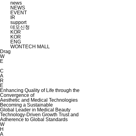
news
NEWS
EVENT
IR
support
데모신청
KOR
KOR
ENG
WONTECH MALL
Drag
W
E
C
A
R
E
Enhancing Quality of Life through the
Convergence of
Aesthetic and Medical Technologies
Becoming a Sustainable
Global Leader in Medical Beauty
Technology-Driven Growth Trust and
Adherence to Global Standards
W
H
A