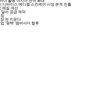
버서더 활동 아시아 전역 확대
뷰티 디바이스·메디컬 스킨케어 시장 본격 진출
로 체질 개선
 달러 공급 계약
론칭
시장 판 키운다
업 ‘원텍’ 앰버서더 합류