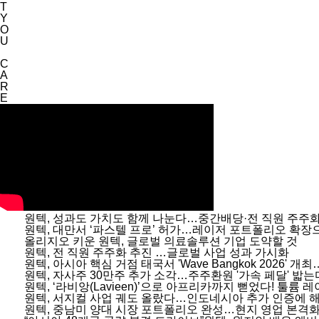
T
Y
O
U
C
A
R
E
원텍, 성과도 가치도 함께 나눈다…중간배당·전 직원 주주화
원텍, 대만서 ‘파스텔 프로’ 허가…레이저 포트폴리오 확장
올리지오 키운 원텍, 글로벌 의료솔루션 기업 도약할 것
원텍, 전 직원 주주화 추진 …글로벌 사업 성과 가시화
원텍, 아시아 핵심 거점 태국서 'Wave Bangkok 2026' 
원텍, 자사주 30만주 추가 소각…주주환원 '가속 페달' 밟는
원텍, ‘라비앙(Lavieen)’으로 아프리카까지 뻗었다! 툴륨 
원텍, 서지컬 사업 궤도 올랐다…인도네시아 추가 인증에 해
원텍, 중남미 양대 시장 포트폴리오 완성…현지 영업 본격