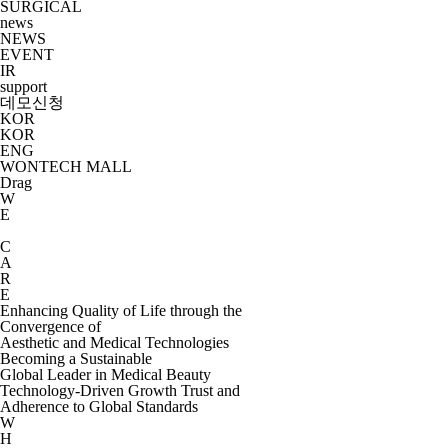
SURGICAL
news
NEWS
EVENT
IR
support
데모신청
KOR
KOR
ENG
WONTECH MALL
Drag
W
E
C
A
R
E
Enhancing Quality of Life through the
Convergence of
Aesthetic and Medical Technologies
Becoming a Sustainable
Global Leader in Medical Beauty
Technology-Driven Growth Trust and
Adherence to Global Standards
W
H