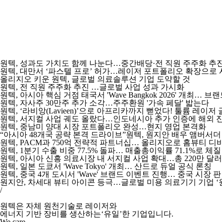
원텍, 성과도 가치도 함께 나눈다…중간배당·전 직원 주주화 추
원텍, 대만서 ‘파스텔 프로’ 허가…레이저 포트폴리오 확장으로 
올리지오 키운 원텍, 글로벌 의료솔루션 기업 도약할 것
원텍, 전 직원 주주화 추진 …글로벌 사업 성과 가시화
원텍, 아시아 핵심 거점 태국서 'Wave Bangkok 2026' 개최… 
원텍, 자사주 30만주 추가 소각…주주환원 '가속 페달' 밟는다
원텍, ‘라비앙(Lavieen)’으로 아프리카까지 뻗었다! 툴륨 레이저
원텍, 서지컬 사업 궤도 올랐다…인도네시아 추가 인증에 해외 
원텍, 중남미 양대 시장 포트폴리오 완성…현지 영업 본격화
“아시아 48개국 공략 본격 드라이브”원텍, 원지안 배우 앰버서더
원텍, PACM과 750억 전략적 파트너십… 올리지오로 홈뷰티 
원텍, 1분기 수출 비중 77.5% 돌파… 매출총이익률 71.1%로 체
원텍, 아시아 신흥 의료시장 내 서지컬 사업 확대…총 220만 달러
원텍, 일본 도쿄서 'Wave Tokyo' 개최… 산드로 듀얼 공식 론칭
원텍, 중국 4개 도시서 'Wave' 브랜드 이벤트 진행… 중국 시장 
원지안, 차세대 뷰티 아이콘 등극…글로벌 미용 의료기기 기업 ‘
/
원텍은 자체 원천기술로 레이저와
에너지 기반 장비를 생산하는‘유일’한 기업입니다.
We care