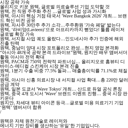
시장 공략 가속
올리지오 키운 원텍, 글로벌 의료솔루션 기업 도약할 것
원텍, 전 직원 주주화 추진 …글로벌 사업 성과 가시화
원텍, 아시아 핵심 거점 태국서 'Wave Bangkok 2026' 개최… 브랜
드 혁신 비전 공유
원텍, 자사주 30만주 추가 소각…주주환원 '가속 페달' 밟는다
원텍, ‘라비앙(Lavieen)’으로 아프리카까지 뻗었다! 툴륨 레이저
글로벌 확장 가속
원텍, 서지컬 사업 궤도 올랐다…인도네시아 추가 인증에 해외
진출 탄력
원텍, 중남미 양대 시장 포트폴리오 완성…현지 영업 본격화
“아시아 48개국 공략 본격 드라이브”원텍, 원지안 배우 앰버서더
활동 아시아 전역 확대
원텍, PACM과 750억 전략적 파트너십… 올리지오로 홈뷰티 디
바이스·메디컬 스킨케어 시장 본격 진출
원텍, 1분기 수출 비중 77.5% 돌파… 매출총이익률 71.1%로 체질
개선
원텍, 아시아 신흥 의료시장 내 서지컬 사업 확대…총 220만 달러
공급 계약
원텍, 일본 도쿄서 'Wave Tokyo' 개최… 산드로 듀얼 공식 론칭
원텍, 중국 4개 도시서 'Wave' 브랜드 이벤트 진행… 중국 시장 판
키운다
원지안, 차세대 뷰티 아이콘 등극…글로벌 미용 의료기기 기업
‘원텍’ 앰버서더 합류
/
원텍은 자체 원천기술로 레이저와
에너지 기반 장비를 생산하는‘유일’한 기업입니다.