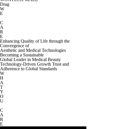
Drag
W
E
C
A
R
E
Enhancing Quality of Life through the
Convergence of
Aesthetic and Medical Technologies
Becoming a Sustainable
Global Leader in Medical Beauty
Technology-Driven Growth Trust and
Adherence to Global Standards
W
H
A
T
Y
O
U
C
A
R
E