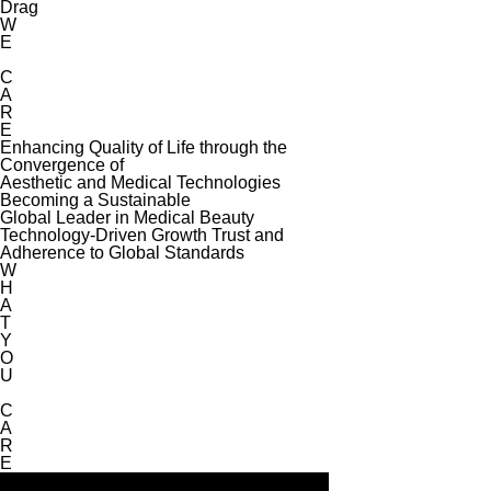
Drag
W
E
C
A
R
E
Enhancing Quality of Life through the
Convergence of
Aesthetic and Medical Technologies
Becoming a Sustainable
Global Leader in Medical Beauty
Technology-Driven Growth Trust and
Adherence to Global Standards
W
H
A
T
Y
O
U
C
A
R
E