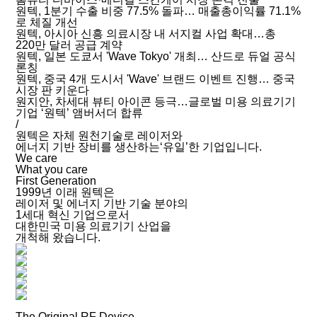
원텍, 1분기 수출 비중 77.5% 돌파… 매출총이익률 71.1%
로 체질 개선
원텍, 아시아 신흥 의료시장 내 서지컬 사업 확대…총
220만 달러 공급 계약
원텍, 일본 도쿄서 'Wave Tokyo' 개최… 산드로 듀얼 공식
론칭
원텍, 중국 4개 도시서 'Wave' 브랜드 이벤트 진행… 중국
시장 판 키운다
원지안, 차세대 뷰티 아이콘 등극…글로벌 미용 의료기기
기업 ‘원텍’ 앰버서더 합류
/
원텍은 자체 원천기술로 레이저와
에너지 기반 장비를 생산하는‘유일’한 기업입니다.
We care
What you care
First Generation
1999년 이래 원텍은
레이저 및 에너지 기반 기술 분야의
1세대 혁신 기업으로서
대한민국 미용 의료기기 산업을
개척해 왔습니다.
The Original RF Device