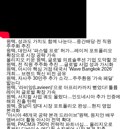
원텍, 성과도 가치도 함께 나눈다…중간배당·전 직원
주주화 추진
원텍, 대만서 ‘파스텔 프로’ 허가…레이저 포트폴리오
확장으로 시장 공략 가속
올리지오 키운 원텍, 글로벌 의료솔루션 기업 도약할 것
원텍, 전 직원 주주화 추진 …글로벌 사업 성과 가시화
원텍, 아시아 핵심 거점 태국서 'Wave Bangkok 2026'
개최… 브랜드 혁신 비전 공유
원텍, 자사주 30만주 추가 소각…주주환원 '가속 페달'
밟는다
원텍, ‘라비앙(Lavieen)’으로 아프리카까지 뻗었다! 툴륨
레이저 글로벌 확장 가속
원텍, 서지컬 사업 궤도 올랐다…인도네시아 추가 인증에
해외 진출 탄력
원텍, 중남미 양대 시장 포트폴리오 완성…현지 영업
본격화
“아시아 48개국 공략 본격 드라이브”원텍, 원지안 배우
앰버서더 활동 아시아 전역 확대
원텍, PACM과 750억 전략적 파트너십… 올리지오로
홈뷰티 디바이스·메디컬 스킨케어 시장 본격 진출